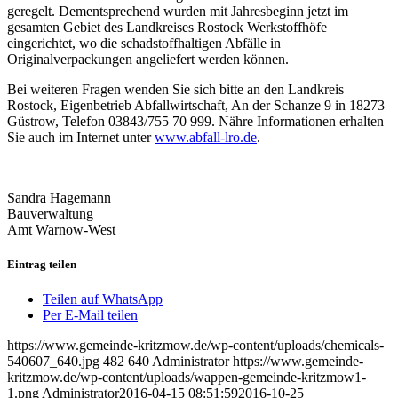
geregelt. Dementsprechend wurden mit Jahresbeginn jetzt im
gesamten Gebiet des Landkreises Rostock Werkstoffhöfe
eingerichtet, wo die schadstoffhaltigen Abfälle in
Originalverpackungen angeliefert werden können.
Bei weiteren Fragen wenden Sie sich bitte an den Landkreis
Rostock, Eigenbetrieb Abfallwirtschaft, An der Schanze 9 in 18273
Güstrow, Telefon 03843/755 70 999. Nähre Informationen erhalten
Sie auch im Internet unter
www.abfall-lro.de
.
Sandra Hagemann
Bauverwaltung
Amt Warnow-West
Eintrag teilen
Teilen auf WhatsApp
Per E-Mail teilen
https://www.gemeinde-kritzmow.de/wp-content/uploads/chemicals-
540607_640.jpg
482
640
Administrator
https://www.gemeinde-
kritzmow.de/wp-content/uploads/wappen-gemeinde-kritzmow1-
1.png
Administrator
2016-04-15 08:51:59
2016-10-25