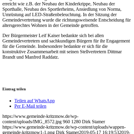
erreicht wie z.B. der Neubau der Kinderkrippe, Neubau der
Sporthalle, Neubau des Sportlerheims, Ansiedlung von Norma,
Umrüstung auf LED-Straßenbeleuchtung. In der Sitzung der
Gemeindevertretung wurde die richtungsweisende Entscheidung für
altersgerechtes Wohnen in der Gemeinde getroffen.
Der Bürgermeister Leif Kaiser bedankte sich bei allen
Gemeindevertretern und sachkundigen Bürgern für ihr Engagement
für die Gemeinde. Insbesondere bedankte er sich für die
konstruktive Zusammenarbeit mit seinen Stellvertretern Dittmar
Brandt und Manfred Raddatz.
Eintrag teilen
Teilen auf WhatsApp
Per E-Mail teilen
https://www.gemeinde-kritzmow.de/wp-
content/uploads/IMG_8572.jpg
960
1280
Dirk Stamer
https://www.gemeinde-kritzmow.de/wp-content/uploads/wappen-
gemeinde-kritzmow1-1.png
Dirk Stamer
2019-05-17 16:19:53
2019-