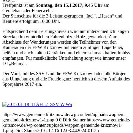
Treffpunkt ist am
Sonntag, den 15.1.2017, 9.45 Uhr
am
Gerätehaus der Feuerwehr.
Der Startschuss für die 3 Leistungsgruppen „Igel“, „Hasen“ und
Rentiere erfolgt um 10.00 Uhr.
Entsprechend dem Leistungsniveau wird auf unterschiedlich langen
Strecken im winterlichen Fahrenholzer Holz gewandert. Zum
Abschluss der Wanderungen werden die Teilnehmer von den
Kameraden der FFW Kritzmow mit einem zünftigen Lagerfeuer,
heißen und auch kalten Getränken und einem schmackhaften Imbiss
empfangen. Für musikalische Unterhaltung sorgt wie immer unser
DJ „Benny“.
Der Vorstand des SSV Und die FFW Kritzmow laden alle Bürger
aus Umgebung und alle Freude ganz herzlich zu diesem Auftakt des
Sportjahres 2017 ein.
https://www.gemeinde-kritzmow.de/wp-content/uploads/wappen-
gemeinde-kritzmow1-1.png
0
0
Dirk Stamer
https://www.gemeinde-
kritzmow.de/wp-content/uploads/wappen-gemeinde-kritzmow1-
1.png
Dirk Stamer
2016-12-16 12:03:44
2024-01-25