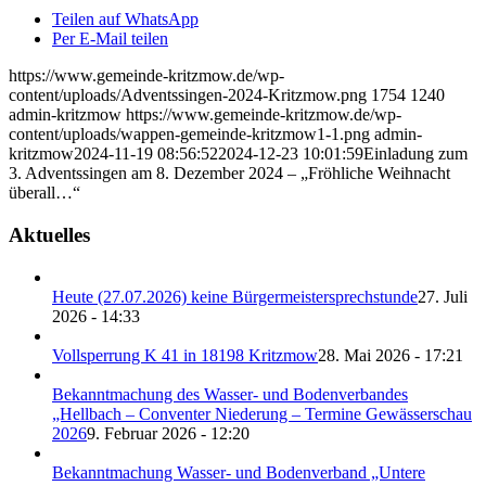
Teilen auf WhatsApp
Per E-Mail teilen
https://www.gemeinde-kritzmow.de/wp-
content/uploads/Adventssingen-2024-Kritzmow.png
1754
1240
admin-kritzmow
https://www.gemeinde-kritzmow.de/wp-
content/uploads/wappen-gemeinde-kritzmow1-1.png
admin-
kritzmow
2024-11-19 08:56:52
2024-12-23 10:01:59
Einladung zum
3. Adventssingen am 8. Dezember 2024 – „Fröhliche Weihnacht
überall…“
Aktuelles
Heute (27.07.2026) keine Bürgermeistersprechstunde
27. Juli
2026 - 14:33
Vollsperrung K 41 in 18198 Kritzmow
28. Mai 2026 - 17:21
Bekanntmachung des Wasser- und Bodenverbandes
„Hellbach – Conventer Niederung – Termine Gewässerschau
2026
9. Februar 2026 - 12:20
Bekanntmachung Wasser- und Bodenverband „Untere