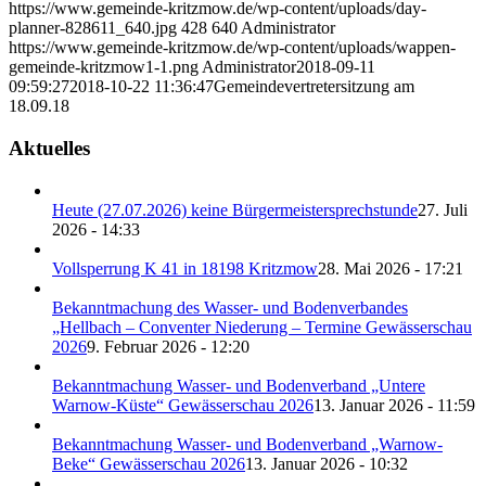
https://www.gemeinde-kritzmow.de/wp-content/uploads/day-
planner-828611_640.jpg
428
640
Administrator
https://www.gemeinde-kritzmow.de/wp-content/uploads/wappen-
gemeinde-kritzmow1-1.png
Administrator
2018-09-11
09:59:27
2018-10-22 11:36:47
Gemeindevertretersitzung am
18.09.18
Aktuelles
Heute (27.07.2026) keine Bürgermeistersprechstunde
27. Juli
2026 - 14:33
Vollsperrung K 41 in 18198 Kritzmow
28. Mai 2026 - 17:21
Bekanntmachung des Wasser- und Bodenverbandes
„Hellbach – Conventer Niederung – Termine Gewässerschau
2026
9. Februar 2026 - 12:20
Bekanntmachung Wasser- und Bodenverband „Untere
Warnow-Küste“ Gewässerschau 2026
13. Januar 2026 - 11:59
Bekanntmachung Wasser- und Bodenverband „Warnow-
Beke“ Gewässerschau 2026
13. Januar 2026 - 10:32