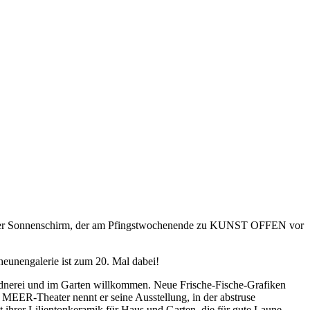
 auch der Sonnenschirm, der am Pfingstwochenende zu KUNST OFFEN vor
heunengalerie ist zum 20. Mal dabei!
Büdnerei und im Garten willkommen. Neue Frische-Fische-Grafiken
d. MEER-Theater nennt er seine Ausstellung, in der abstruse
 ihrer Lilientonkeramik für Haus und Garten, die für gute Laune