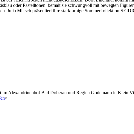
isblau oder Pastelltönen bemalt sie schwungvoll mit bewegten Figuren, 
n. Julia Miksch präsentiert ihre starkfarbige Sommerkollektion SEIDIG
ft im Alexandrinenhof Bad Doberan und Regina Godemann in Klein Viege
fen
>