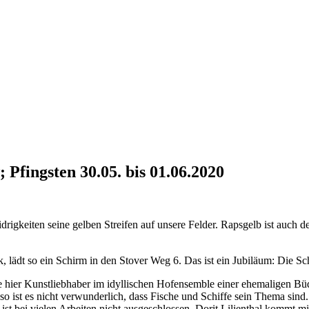
ingsten 30.05. bis 01.06.2020
 Widrigkeiten seine gelben Streifen auf unsere Felder. Rapsgelb ist
 lädt so ein Schirm in den Stover Weg 6. Das ist ein Jubiläum: Die Sc
ve hier Kunstliebhaber im idyllischen Hofensemble einer ehemaligen 
 so ist es nicht verwunderlich, dass Fische und Schiffe sein Thema sin
 bei vielen Arbeiten nicht ausgeschlossen. Dorit Lilienthal kommt mit