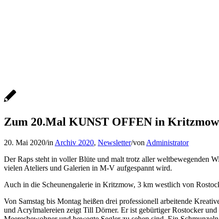
Zum 20.Mal KUNST OFFEN in Kritzmow; Pf
20. Mai 2020
/
in
Archiv 2020
,
Newsletter
/
von
Administrator
Der Raps steht in voller Blüte und malt trotz aller weltbewegenden
vielen Ateliers und Galerien in M-V aufgespannt wird.
Auch in die Scheunengalerie in Kritzmow, 3 km westlich von Rostock,
Von Samstag bis Montag heißen drei professionell arbeitende Kreati
und Acrylmalereien zeigt Till Dörner. Er ist gebürtiger Rostocker und
Meeresbewohner und bewegte Segler zu sehen sind. Ein Schmunzeln ist