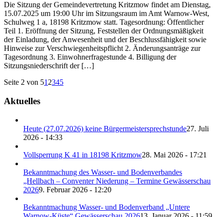
Die Sitzung der Gemeindevertretung Kritzmow findet am Dienstag,
15.07.2025 um 19:00 Uhr im Sitzungsraum im Amt Warnow-West,
Schulweg 1 a, 18198 Kritzmow statt. Tagesordnung: Öffentlicher
Teil 1. Eröffnung der Sitzung, Feststellen der Ordnungsmäßigkeit
der Einladung, der Anwesenheit und der Beschlussfähigkeit sowie
Hinweise zur Verschwiegenheitspflicht 2. Änderungsanträge zur
Tagesordnung 3. Einwohnerfragestunde 4. Billigung der
Sitzungsniederschrift der […]
Seite 2 von 5
1
2
3
4
5
Aktuelles
Heute (27.07.2026) keine Bürgermeistersprechstunde
27. Juli
2026 - 14:33
Vollsperrung K 41 in 18198 Kritzmow
28. Mai 2026 - 17:21
Bekanntmachung des Wasser- und Bodenverbandes
„Hellbach – Conventer Niederung – Termine Gewässerschau
2026
9. Februar 2026 - 12:20
Bekanntmachung Wasser- und Bodenverband „Untere
Warnow-Küste“ Gewässerschau 2026
13. Januar 2026 - 11:59