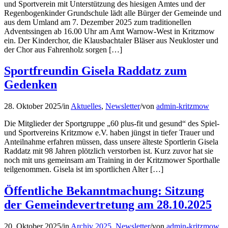
und Sportverein mit Unterstützung des hiesigen Amtes und der
Regenbogenkinder Grundschule lädt alle Bürger der Gemeinde und
aus dem Umland am 7. Dezember 2025 zum traditionellen
Adventssingen ab 16.00 Uhr am Amt Warnow-West in Kritzmow
ein. Der Kinderchor, die Klausbachtaler Bläser aus Neukloster und
der Chor aus Fahrenholz sorgen […]
Sportfreundin Gisela Raddatz zum
Gedenken
28. Oktober 2025
/
in
Aktuelles
,
Newsletter
/
von
admin-kritzmow
Die Mitglieder der Sportgruppe „60 plus-fit und gesund“ des Spiel-
und Sportvereins Kritzmow e.V. haben jüngst in tiefer Trauer und
Anteilnahme erfahren müssen, dass unsere älteste Sportlerin Gisela
Raddatz mit 98 Jahren plötzlich verstorben ist. Kurz zuvor hat sie
noch mit uns gemeinsam am Training in der Kritzmower Sporthalle
teilgenommen. Gisela ist im sportlichen Alter […]
Öffentliche Bekanntmachung: Sitzung
der Gemeindevertretung am 28.10.2025
20. Oktober 2025
/
in
Archiv 2025
,
Newsletter
/
von
admin-kritzmow