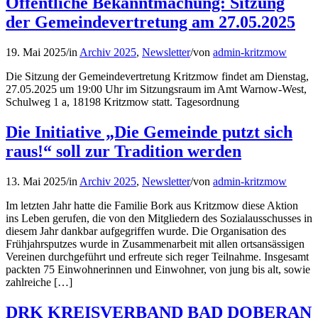
Öffentliche Bekanntmachung: Sitzung
der Gemeindevertretung am 27.05.2025
19. Mai 2025
/
in
Archiv 2025
,
Newsletter
/
von
admin-kritzmow
Die Sitzung der Gemeindevertretung Kritzmow findet am Dienstag,
27.05.2025 um 19:00 Uhr im Sitzungsraum im Amt Warnow-West,
Schulweg 1 a, 18198 Kritzmow statt. Tagesordnung
Die Initiative „Die Gemeinde putzt sich
raus!“ soll zur Tradition werden
13. Mai 2025
/
in
Archiv 2025
,
Newsletter
/
von
admin-kritzmow
Im letzten Jahr hatte die Familie Bork aus Kritzmow diese Aktion
ins Leben gerufen, die von den Mitgliedern des Sozialausschusses in
diesem Jahr dankbar aufgegriffen wurde. Die Organisation des
Frühjahrsputzes wurde in Zusammenarbeit mit allen ortsansässigen
Vereinen durchgeführt und erfreute sich reger Teilnahme. Insgesamt
packten 75 Einwohnerinnen und Einwohner, von jung bis alt, sowie
zahlreiche […]
DRK KREISVERBAND BAD DOBERAN